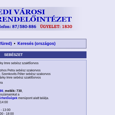
nfüred)
•
Keresés (országos)
SEBÉSZET
ky Imre sebész szakfőorvos
ohos Petra sebész szakorvos
. Szenkovits Péter sebész szakorvos
árky Imre sebész szakfőorvos
ra
886
,
mellék: 730
,
onszámainkat a
érhetőségek
menüpont alatt találja.
 14:00
 - 13:00
00 - 18:00