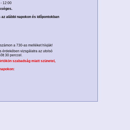
 - 12:00
kséges.
 az alábbi napokon és időpontokban
nszámon a 730-as melléket hívják!
ás érdekében vizsgálatra az utolsó
őtt 30 perccel.
törtökön
szabadság miatt szünetel,
 napokon: