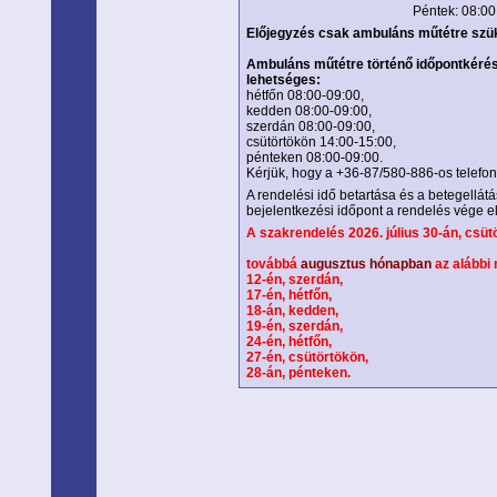
Péntek: 08:00
Előjegyzés csak ambuláns műtétre szü
Ambuláns műtétre történő időpontkérés
lehetséges:
hétfőn 08:00-09:00,
kedden 08:00-09:00,
szerdán 08:00-09:00,
csütörtökön 14:00-15:00,
pénteken 08:00-09:00.
Kérjük, hogy a +36-87/580-886-os telefo
A rendelési idő betartása és a betegellát
bejelentkezési időpont a rendelés vége el
A szakrendelés 2026.
július 30-án, csü
továbbá
augusztus hónapban
az alábbi
12-én, szerdán,
17-én, hétfőn,
18-án, kedden,
19-én, szerdán,
24-én, hétfőn,
27-én, csütörtökön,
28-án, pénteken.