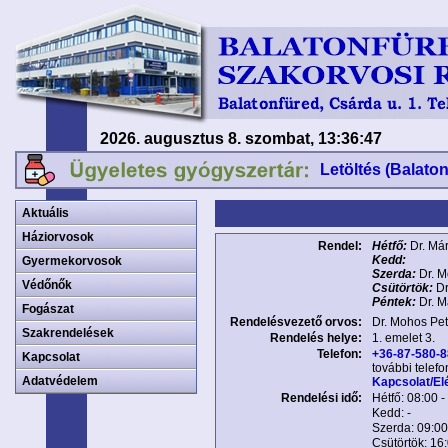
2026. augusztus 8. szombat, 13:36:47
Letöltés (Balato
Aktuális
Háziorvosok
Rendel:
Hétfő:
Dr. Már
Kedd:
Gyermekorvosok
Szerda:
Dr. M
Védőnők
Csütörtök:
Dr
Péntek:
Dr. M
Fogászat
Rendelésvezető orvos:
Dr. Mohos Pet
Szakrendelések
Rendelés helye:
1. emelet 3.
Telefon:
+36-87-580-
Kapcsolat
további telef
Adatvédelem
Kapcsolat/El
Rendelési idő:
Hétfő: 08:00 -
Kedd: -
Szerda: 09:00
Csütörtök: 16: