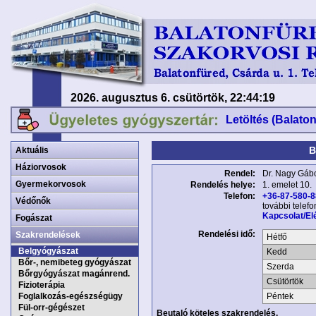
2026. augusztus 6. csütörtök, 22:44:19
Letöltés (Balato
B
Aktuális
Háziorvosok
Rendel:
Dr. Nagy Gáb
Gyermekorvosok
Rendelés helye:
1. emelet 10.
Telefon:
+36-87-580-
Védőnők
további telef
Kapcsolat/El
Fogászat
Rendelési idő:
Szakrendelések
Hétfő
Belgyógyászat
Kedd
Bőr-, nemibeteg gyógyászat
Szerda
Bőrgyógyászat magánrend.
Csütörtök
Fizioterápia
Foglalkozás-egészségügy
Péntek
Fül-orr-gégészet
Beutaló köteles szakrendelés.