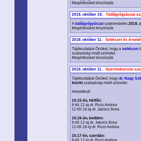
Megértésüket köszönjük.
2018. október 19.
-
Tüdőgyógyászat sz
A
tüdőgyógyászat
szakrendelés
2018. 
Megértésüket köszönjük.
2018. október 11.
-
Sebészet és érsebé
Tájékoztatjuk Önöket, hogy a
sebészet
szabadság miatt szünetel.
Megértésüket köszönjük.
2018. október 11.
-
Gyermekorvosi sza
Tájékoztatjuk Önöket, hogy
dr. Nagy Szi
között
szabadság miatt szünetel.
Helyettesít:
10.15-én, hétfőn:
8-tól 12-ig dr. Rozs Andrea
12-től 16-ig dr. Jaksics Ilona
10.16-án, kedden:
8-tól 12-ig dr. Jaksics Ilona
12-től 16-ig dr. Rozs Andrea
10.17-én, szerdán:
8-tól 12-ig dr. Rozs Andrea