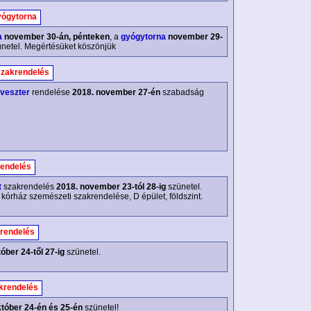
gyógytorna
a
november 30-án, pénteken
, a
gyógytorna
november 29-
netel. Megértésüket köszönjük
zakrendelés
lveszter
rendelése
2018. november 27-én
szabadság
endelés
t
szakrendelés
2018. november 23-tól 28-ig
szünetel.
 kórház szemészeti szakrendelése, D épület, földszint.
rendelés
óber 24-től 27-ig
szünetel.
krendelés
tóber 24-én és 25-én
szünetel!