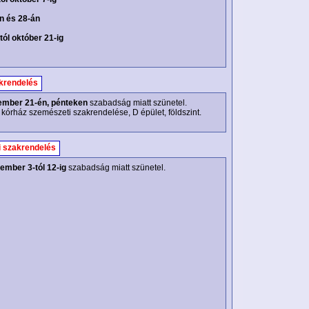
n és 28-án
ól október 21-ig
krendelés
ember 21-én, pénteken
szabadság miatt szünetel.
 kórház szemészeti szakrendelése, D épület, földszint.
 szakrendelés
ember 3-tól 12-ig
szabadság miatt szünetel.