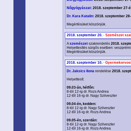
Nőgyógyászat:
2018. szeptember 27-é
Dr. Kara Katalin:
2018. szeptember 28-t
Megértésüket köszönjük.
2018. szeptember 20.
-
Szemészet sza
A
szemészet
szakrendelés
2018. szept
Helyettesítés sürgős esetben: veszprémi
Megértésüket köszönjük.
2018. szeptember 10.
-
Gyermekorvosi
Dr. Jaksics Ilona
rendelése
2018. szept
Helyettesít:
09.03-án, hétfőn:
8-tól 12-ig dr. Rozs Andrea
12-től 16-ig dr. Nagy Szilveszter
09.04-én, kedden:
8-tól 12-ig dr. Nagy Szilveszter
12-től 16-ig dr. Rozs Andrea
09.05-én, szerdán:
8-tól 12-ig dr. Nagy Szilveszter
12-től 16-ig dr. Rozs Andrea