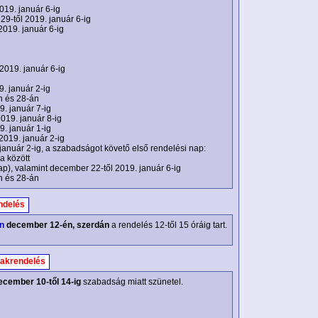
019. január 6-ig
29-től 2019. január 6-ig
2019. január 6-ig
2019. január 6-ig
. január 2-ig
n és 28-án
9. január 7-ig
019. január 8-ig
9. január 1-ig
2019. január 2-ig
január 2-ig, a szabadságot követő első rendelési nap:
a között
p), valamint december 22-től 2019. január 6-ig
n és 28-án
ndelés
n
december 12-én, szerdán
a rendelés 12-től 15 óráig tart.
akrendelés
ecember 10-től 14-ig
szabadság miatt szünetel.