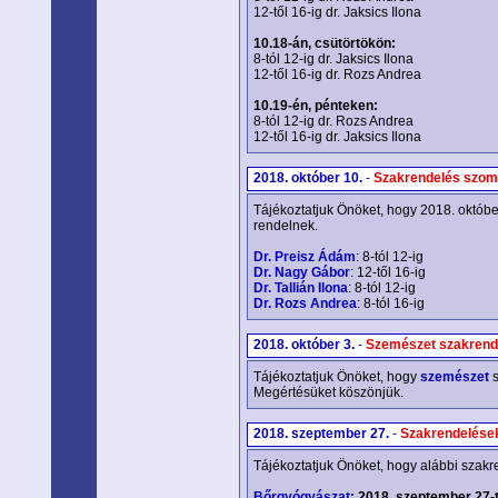
12-től 16-ig dr. Jaksics Ilona
10.18-án, csütörtökön:
8-tól 12-ig dr. Jaksics Ilona
12-től 16-ig dr. Rozs Andrea
10.19-én, pénteken:
8-tól 12-ig dr. Rozs Andrea
12-től 16-ig dr. Jaksics Ilona
2018. október 10.
-
Szakrendelés szom
Tájékoztatjuk Önöket, hogy 2018. októb
rendelnek.
Dr. Preisz Ádám
: 8-tól 12-ig
Dr. Nagy Gábor
: 12-től 16-ig
Dr. Tallián Ilona
: 8-tól 12-ig
Dr. Rozs Andrea
: 8-tól 16-ig
2018. október 3.
-
Szemészet szakrend
Tájékoztatjuk Önöket, hogy
szemészet
s
Megértésüket köszönjük.
2018. szeptember 27.
-
Szakrendelése
Tájékoztatjuk Önöket, hogy alábbi szakr
Bőrgyógyászat:
2018. szeptember 27-t