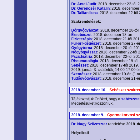
Dr. Antal Judit
: 2018. december 22-től 2
Dr. Gerencsér Katalin
: 2018. december 
Dr. Tallián Ilona
: 2018. december 22-től 
Szakrendelések:
Bőrgyógyászat
: 2018. december 28-tól 
Érsebészet
: 2018. december 18-án
Fizioterápia
: 2018. december 21-től 2019
Fül-orr-gégészet
: 2018. december 27-é
Gyógytorna
: 2018. december 20-tól 201
Nőgyógyászat
: 2018. december 22-től 2
Pszichiátria
: 2018. december 22-től 201
Rheumatológia
: 2018. december 19-től 
Sebészet
: 2018. december 17-től 2019. 
2019. január 3. csütörtök, 14:00-17:00 ór
Szemészet
: 2018. december 19-én (1 na
Tüdőgyógyászat
: 2018. december 21-é
2018. december 10.
-
Sebészet szakre
Tájékoztatjuk Önöket, hogy a
sebészete
Megértésüket köszönjük.
2018. december 9.
-
Gyermekorvosi sz
Dr. Nagy Szilveszter
rendelése
2018. d
Helyettesít: