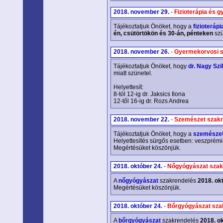
2018. november 29.
-
Fizioterápia és 
Tájékoztatjuk Önöket, hogy a
fizioterápi
én, csütörtökön és 30-án, pénteken
szü
2018. november 26.
-
Gyermekorvosi s
Tájékoztatjuk Önöket, hogy
dr. Nagy Szi
miatt szünetel.
Helyettesít:
8-tól 12-ig dr. Jaksics Ilona
12-től 16-ig dr. Rozs Andrea
2018. november 22.
-
Szemészet szakr
Tájékoztatjuk Önöket, hogy a
szemésze
Helyettesítés sürgős esetben: veszprémi
Megértésüket köszönjük.
2018. október 24.
-
Nőgyógyászat szak
A
nőgyógyászat
szakrendelés
2018. okt
Megértésüket köszönjük.
2018. október 24.
-
Bőrgyógyászat sza
A
bőrgyógyászat
szakrendelés
2018. ok