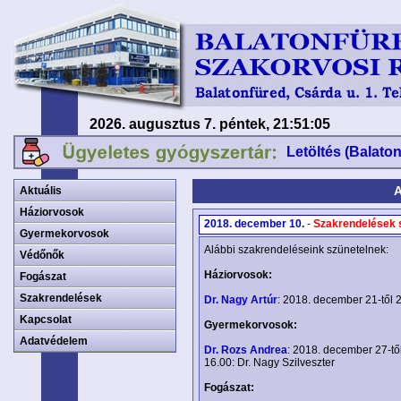
2026. augusztus 7. péntek, 21:51:06
Letöltés (Balato
A
Aktuális
Háziorvosok
2018. december 10.
-
Szakrendelések 
Gyermekorvosok
Alábbi szakrendeléseink szünetelnek:
Védőnők
Háziorvosok:
Fogászat
Szakrendelések
Dr. Nagy Artúr
: 2018. december 21-től 2
Kapcsolat
Gyermekorvosok:
Adatvédelem
Dr. Rozs Andrea
: 2018. december 27-től 
16.00: Dr. Nagy Szilveszter
Fogászat: