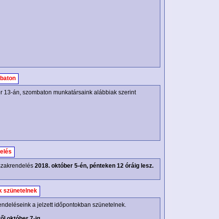
baton
er 13-án, szombaton munkatársaink alábbiak szerint
elés
zakrendelés
2018. október 5-én, pénteken 12 óráig lesz.
k szünetelnek
endeléseink a jelzett időpontokban szünetelnek.
ől október 7-ig