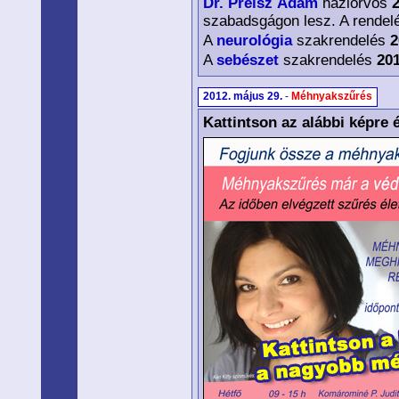
Dr. Preisz Ádám
háziorvos
2
szabadsgágon lesz. A rendelé
A
neurológia
szakrendelés
2
A
sebészet
szakrendelés
201
2012. május 29.
-
Méhnyakszűrés
Kattintson az alábbi képre