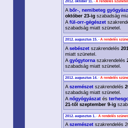
2012. október 11.
-
A rendelés szünete
A
bőr-, nemibeteg gyógyász
október 23-ig
szabadság miat
A
fül-orr-gégészet
szakrend
szabadság miatt szünetel.
2012. augusztus 15.
-
A rendelés szüne
A
sebészet
szakrendelés
201
miatt szünetel.
A
gyógytorna
szakrendelés
szabadság miatt szünetel.
2012. augusztus 14.
-
A rendelés szüne
A
szemészet
szakrendelés
2
szabadság miatt szünetel.
A
nőgyógyászat
és
terhesg
21-től szeptember 9-ig
szaba
2012. augusztus 1.
-
A rendelés szünet
A
szemészet
szakrendelés 20