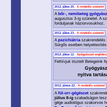
2012. július 25.
-
A rendelés szünetel
A
bőr-, nemibeteg gyógyász
augusztus 3-ig szünetel. A sz
forduljanak háziorvosukhoz.
2012. július 23.
-
A rendelés szünetel
A
pszichiátria
szakrendelés 2
Sürgős esetben helyettesítés
2012. július 12.
-
Gyógyászati segédesz
Felhívjuk tisztelt Betegeink
Gyógyásza
nyitva tartás
2012. június 22.
-
A rendelés szünetel
A
fül-orr-gégészet
szakrende
július 8-ig
szabadságon lesz. 
gége audiológus szakorvos he