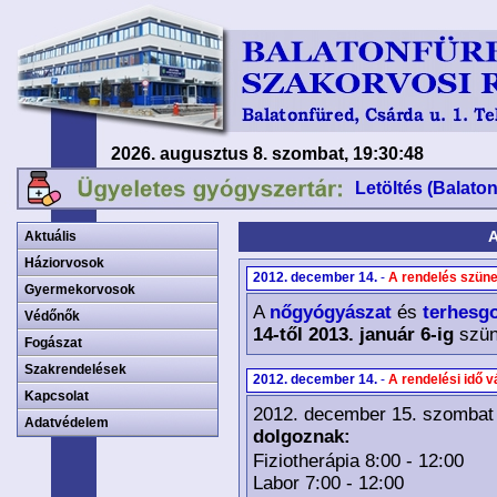
2026. augusztus 8. szombat, 19:30:49
Letöltés (Balato
A
Aktuális
Háziorvosok
2012. december 14.
-
A rendelés szüne
Gyermekorvosok
A
nőgyógyászat
és
terhesg
Védőnők
14-től 2013. január 6-ig
szün
Fogászat
Szakrendelések
2012. december 14.
-
A rendelési idő v
Kapcsolat
2012. december 15. szombat
Adatvédelem
dolgoznak:
Fiziotherápia 8:00 - 12:00
Labor 7:00 - 12:00