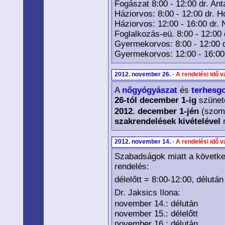
Fogászat 8:00 - 12:00 dr. Anta
Háziorvos: 8:00 - 12:00 dr. H
Háziorvos: 12:00 - 16:00 dr. 
Foglalkozás-eü. 8:00 - 12:00 
Gyermekorvos: 8:00 - 12:00 d
Gyermekorvos: 12:00 - 16:00 
2012. november 26.
-
A rendelési idő v
A
nőgyógyászat
és
terhesg
26-tól december 1-ig
szünete
2012. december 1-jén
(szom
szakrendelések kivételével
m
2012. november 14.
-
A rendelési idő v
Szabadságok miatt a követke
rendelés:
délelőtt = 8:00-12:00, délutá
Dr. Jaksics Ilona:
november 14.: délután
november 15.: délelőtt
november 16.: délután