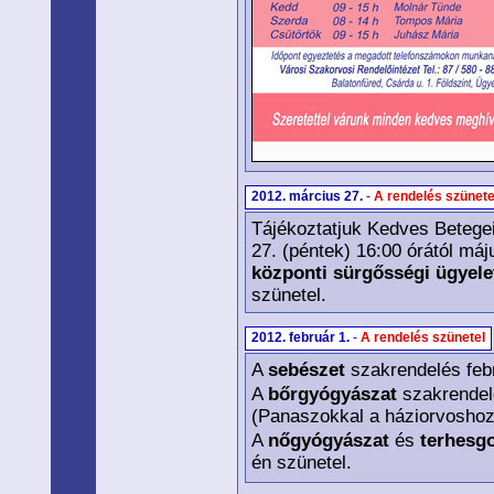
2012. március 27.
-
A rendelés szünete
Tájékoztatjuk Kedves Betegei
27. (péntek) 16:00 órától máj
központi sürgősségi ügyelet
szünetel.
2012. február 1.
-
A rendelés szünetel
A
sebészet
szakrendelés febr
A
bőrgyógyászat
szakrendelé
(Panaszokkal a háziorvoshoz l
A
nőgyógyászat
és
terhesg
én szünetel.