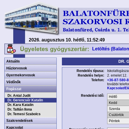
2026. augusztus 10. hétfő, 11:52:49
Letöltés (Balato
DR. 
Aktuális
Háziorvosok
Rendelés típusa:
Iskolafogásza
Gyermekorvosok
Rendelés helye:
2. emelet 12.
Telefon:
+36-87-580-
Védőnők
további telef
Kapcsolat/El
Fogászat
Dr. Antal Judit
Rendelési idő:
Hétfő
Dr. Gerencsér Katalin
Kedd
Dr. Kara Katalin
Szerda
Dr. Tallián Ilona
Dr. Temesi Szabolcs
Csütörtök
Szakrendelések
Péntek
Kapcsolat