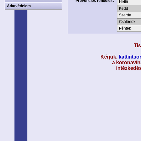
Prevenciós rendelés:
Hétfő
Adatvédelem
Kedd
Szerda
Csütörtök
Péntek
Tis
Kérjük,
kattintson
a koronavíru
intézkedés